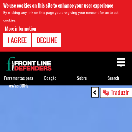
We use cookies on this site to enhance your user experience
By clicking any link on this page you are giving your consent for us to set
cookies.
More information
I AGREE
DECLINE
Back
to
top
Ferramentas para
Doação
Sobre
Search
os/as DDHs
<
Back
Traduzir
to
top