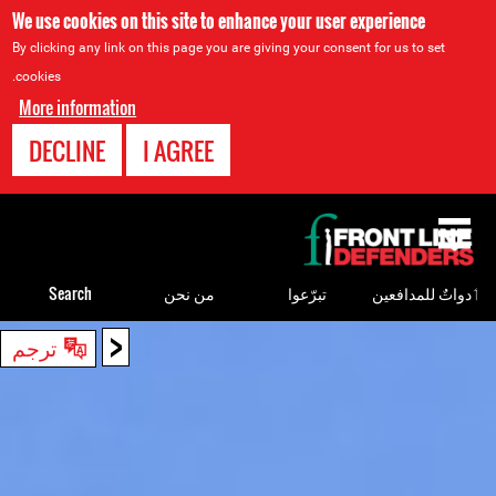
We use cookies on this site to enhance your user experience
By clicking any link on this page you are giving your consent for us to set
cookies.
More information
DECLINE
I AGREE
Back
to
top
ٲدواتٌ للمدافعين
تبرّعوا
من نحن
Search
<
Back
ترجم
to
top