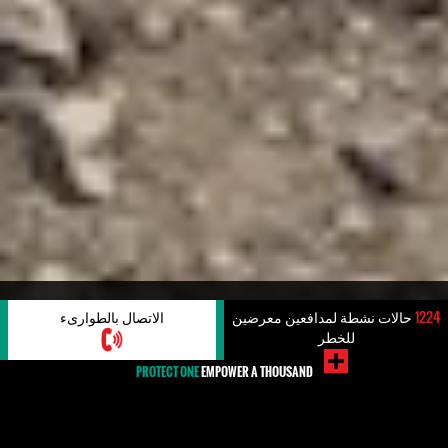
#الحُقُوقُ البِيئيّة
1224
حالات نشطة لمدافعين معرضين
الاتصال بالطوارىء
للخطر
PROTECT ONE
EMPOWER A THOUSAND