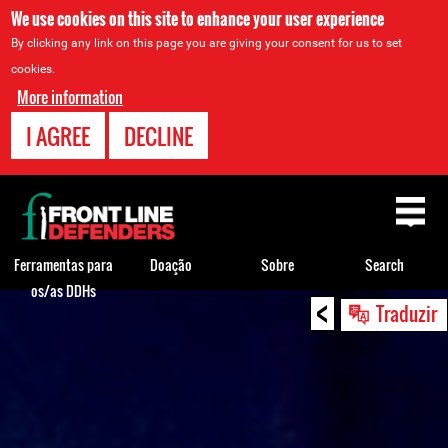
We use cookies on this site to enhance your user experience
By clicking any link on this page you are giving your consent for us to set
cookies.
More information
I AGREE
DECLINE
Back
to
top
Ferramentas para
Doação
Sobre
Search
os/as DDHs
<
Back
Traduzir
to
top