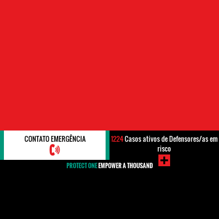
CONTATO EMERGÊNCIA
1224
Casos ativos de Defensores/as em
risco
PROTECT ONE
EMPOWER A THOUSAND