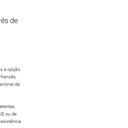
vés de
os a opção
francês,
acional de
etentes,
UE ou de
assistência