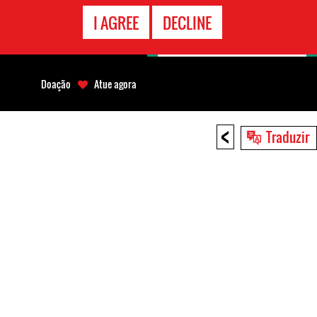
CONTATO
I AGREE
DECLINE
EMERGÊNCIA
Doação
Atue agora
<
Traduzir