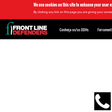
We use cookies on this site to enhance your user 
By clicking any link on this page you are giving your consen
Back
to
Conheça os/as DDHs
Ferrament
top
Back
to
top