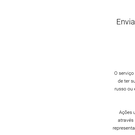
Envia
O serviço
de ter 
russo ou 
Ações u
através
representa