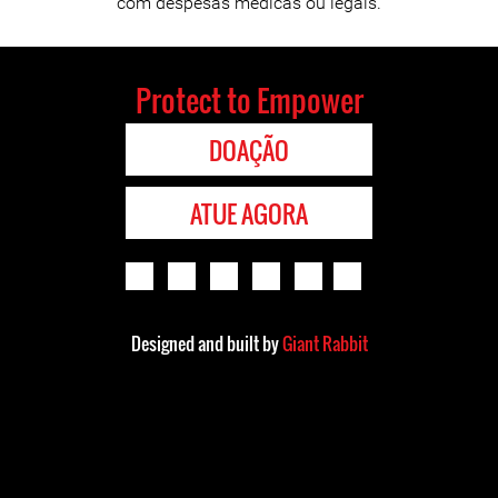
com despesas médicas ou legais.
Protect to Empower
DOAÇÃO
ATUE AGORA
Designed and built by
Giant Rabbit