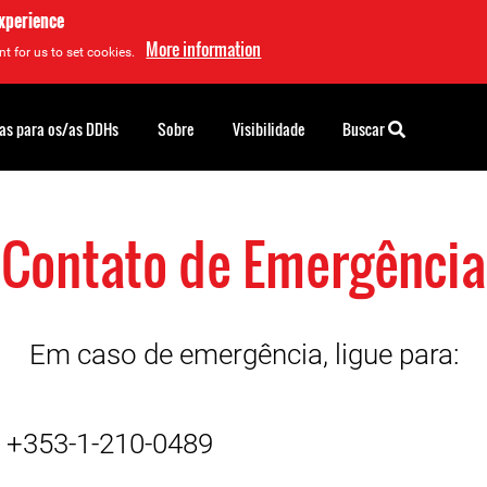
experience
More information
t for us to set cookies.
as para os/as DDHs
Sobre
Visibilidade
Buscar
Contato de Emergência
Em caso de emergência, ligue para:
+353-1-210-0489