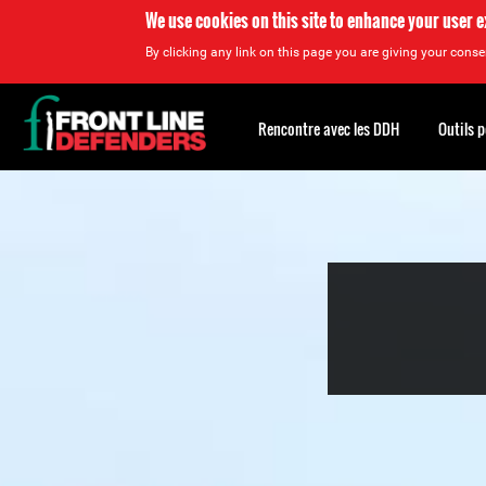
We use cookies on this site to enhance your user 
By clicking any link on this page you are giving your consen
Back
to
Rencontre avec les DDH
Outils 
top
Back
to
top