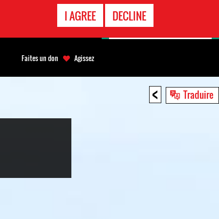
APPEL
I AGREE
DECLINE
D'URGENCE
Faites un don
Agissez
<
Traduire