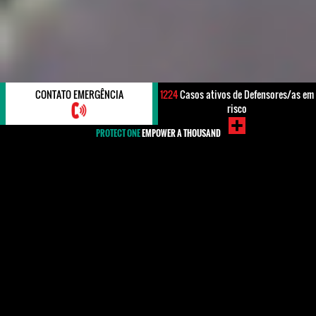
CONTATO EMERGÊNCIA
1224
Casos ativos de Defensores/as em
risco
PROTECT ONE
EMPOWER A THOUSAND
#Armenia
Defamation campaigns carried out by the state media