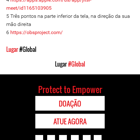
meet/id1165103905
5 Três pontos na parte inferior da tela, na direção da sua
mão direita
6
https://obsproject.com/
Lugar
#Global
Lugar
#Global
Protect to Empower
DOAÇÃO
ATUE AGORA