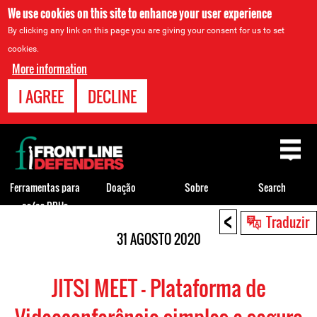
We use cookies on this site to enhance your user experience
By clicking any link on this page you are giving your consent for us to set
cookies.
More information
I AGREE
DECLINE
Back
to
top
Ferramentas para
Doação
Sobre
Search
os/as DDHs
<
Back
Traduzir
to
31 AGOSTO 2020
top
JITSI MEET - Plataforma de