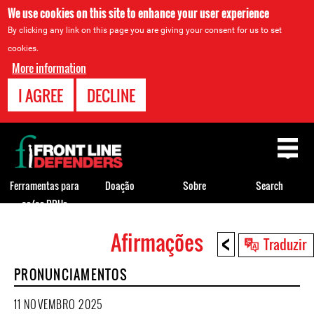
We use cookies on this site to enhance your user experience
By clicking any link on this page you are giving your consent for us to set
cookies.
More information
I AGREE
DECLINE
Back
to
top
Ferramentas para
Doação
Sobre
Search
os/as DDHs
<
Afirmações
Back
Traduzir
to
PRONUNCIAMENTOS
top
11 NOVEMBRO 2025