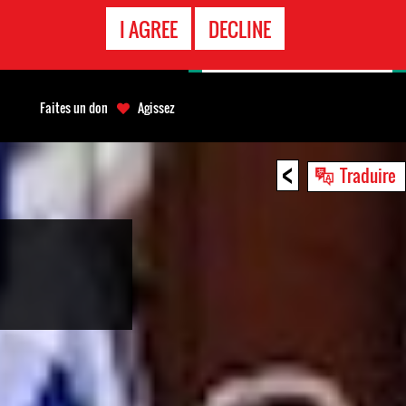
APPEL
I AGREE
DECLINE
D'URGENCE
Faites un don
Agissez
<
Traduire