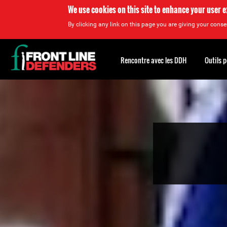
We use cookies on this site to enhance your user 
By clicking any link on this page you are giving your consen
Back
to
Rencontre avec les DDH
Outils 
top
Back
to
top