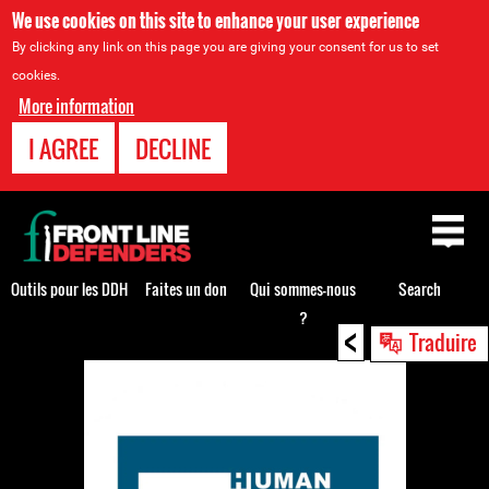
We use cookies on this site to enhance your user experience
By clicking any link on this page you are giving your consent for us to set
cookies.
More information
I AGREE
DECLINE
Back
to
top
Outils pour les DDH
Faites un don
Qui sommes-nous
Search
?
<
Back
Traduire
to
top