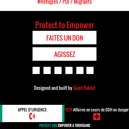
#Réfugiés / PDI / Migrants
Protect to Empower
FAITES UN DON
AGISSEZ
Designed and built by
Giant Rabbit
APPEL D'URGENCE
1224
Affaires en cours de DDH en danger
PROTECT ONE
EMPOWER A THOUSAND