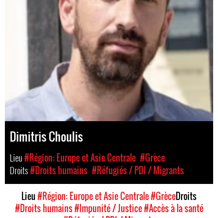
Dimitris Choulis
Lieu
#Région: Europe et Asie Centrale
#Grèce
Droits
#Droits humains
#Réfugiés / PDI / Migrants
Lieu
#Région: Europe et Asie Centrale
#Grèce
Droits
#Droits humains
#Impunité / Justice
#Accès à la santé