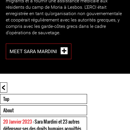
migrants et à fournir une assistance médicale aux
résidents du camp de Moria à Lesbos. L’ERCI était
enregistrée en tant qu’organisation non gouvernementale
et coopérait régulièrement avec les autorités grecques, y
compris avec les garde-côtes grecs dans le cadre
d’opérations de sauvetage.
MEET SARA MARDINI
<
Top
About
20 Janvier 2023
: Sara Mardini et 23 autres
défenseur⸱ses des droits humains acquittés