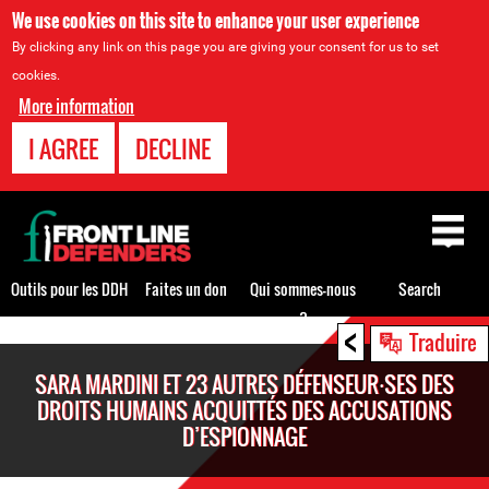
We use cookies on this site to enhance your user experience
By clicking any link on this page you are giving your consent for us to set
cookies.
More information
I AGREE
DECLINE
Back
to
top
Outils pour les DDH
Faites un don
Qui sommes-nous
Search
?
<
Back
Traduire
to
SARA MARDINI ET 23 AUTRES DÉFENSEUR⸱SES DES
top
DROITS HUMAINS ACQUITTÉS DES ACCUSATIONS
D’ESPIONNAGE