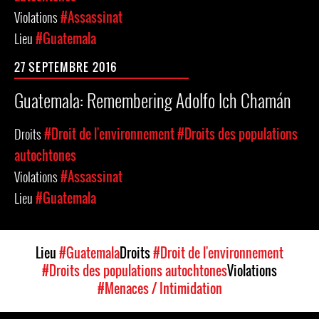
Violations
#Assassinat
Lieu
#Guatemala
27 SEPTEMBRE 2016
Guatemala: Remembering Adolfo Ich Chamán
Droits
#Droit de l'environnement
#Droits des populations
autochtones
Violations
#Assassinat
Lieu
#Guatemala
Lieu
#Guatemala
Droits
#Droit de l'environnement
#Droits des populations autochtones
Violations
#Menaces / Intimidation