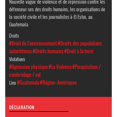
Nouvelle vague de violence et de répression contre les
défenseur-ses des droits humains, les organisations de
la société civile et les journalistes à El Estor, au
Guatemala
Droits
#Droit de l'environnement
#Droits des populations
autochtones
#Droits humains
#Droit à la terre
Violations
#Agression physique
#La Violence
#Perquisition /
cambriolage / vol
Lieu
#Guatemala
#Région: Amériques
DÉCLARATION