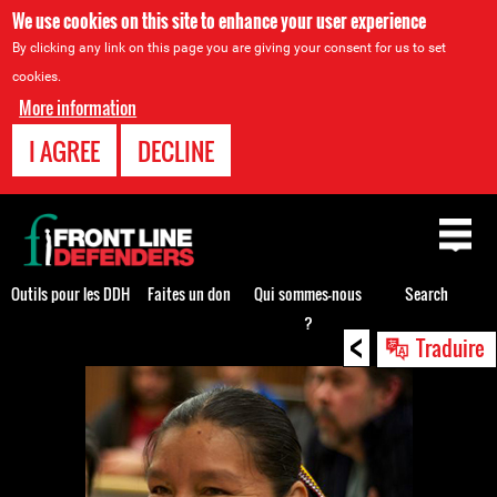
We use cookies on this site to enhance your user experience
By clicking any link on this page you are giving your consent for us to set
cookies.
More information
I AGREE
DECLINE
Back
to
top
Outils pour les DDH
Faites un don
Qui sommes-nous
Search
?
<
Back
Traduire
to
top