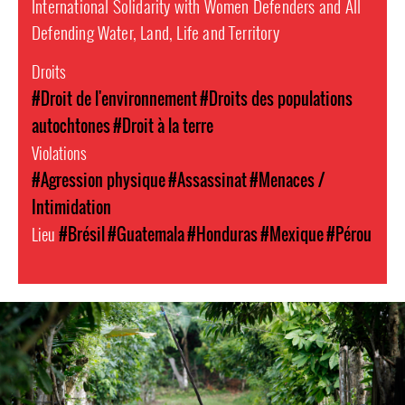
International Solidarity with Women Defenders and All
Defending Water, Land, Life and Territory
Droits
#Droit de l'environnement
#Droits des populations
autochtones
#Droit à la terre
Violations
#Agression physique
#Assassinat
#Menaces /
Intimidation
Lieu
#Brésil
#Guatemala
#Honduras
#Mexique
#Pérou
guatemala-
general-