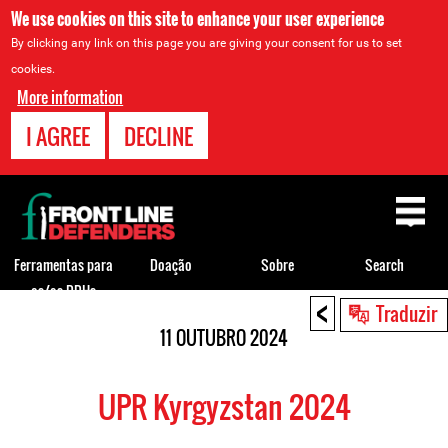
We use cookies on this site to enhance your user experience
By clicking any link on this page you are giving your consent for us to set
cookies.
More information
I AGREE
DECLINE
Back
to
top
Ferramentas para
Doação
Sobre
Search
os/as DDHs
<
Back
Traduzir
to
11 OUTUBRO 2024
top
UPR Kyrgyzstan 2024