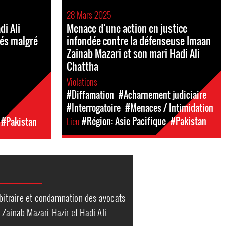
28 Mars 2025
di Ali
Menace d’une action en justice
és malgré
infondée contre la défenseuse Imaan
Zainab Mazari et son mari Hadi Ali
Chattha
Violations
#Diffamation
#Acharnement judiciaire
#Interrogatoire
#Menaces / Intimidation
Lieu
#Région: Asie Pacifique
#Pakistan
#Pakistan
rbitraire et condamnation des avocats
Zainab Mazari-Hazir et Hadi Ali