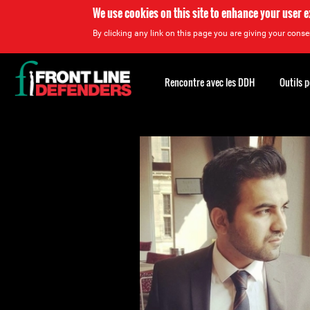
We use cookies on this site to enhance your user 
By clicking any link on this page you are giving your consen
Back
to
Rencontre avec les DDH
Outils 
top
Back
to
top