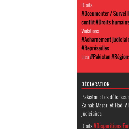
Droits
#Documenter / Surveill
conflit
#Droits humain
Violations
#Acharnement judiciai
#Représailles
Lieu
#Pakistan
#Région:
DÉCLARATION
Pakistan : Les défenseu
Zainab Mazari et Hadi Al
judiciaires
Droits
#Disparitions Fo