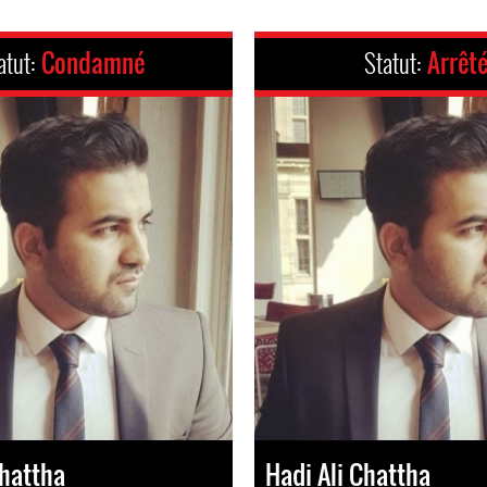
atut:
Condamné
Statut:
Arrêt
Chattha
Hadi Ali Chattha