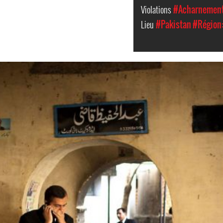
Violations
#Acharnement 
Lieu
#Pakistan
#Région: