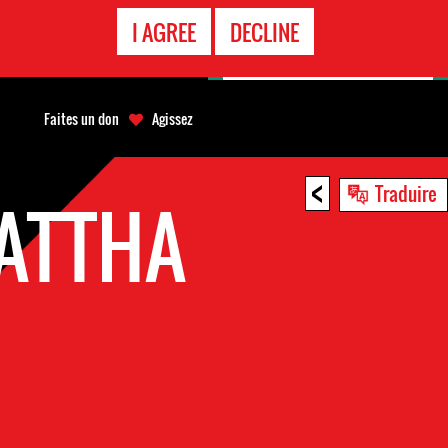
APPEL
I AGREE
DECLINE
D'URGENCE
Faites un don
Agissez
<
Traduire
HATTHA