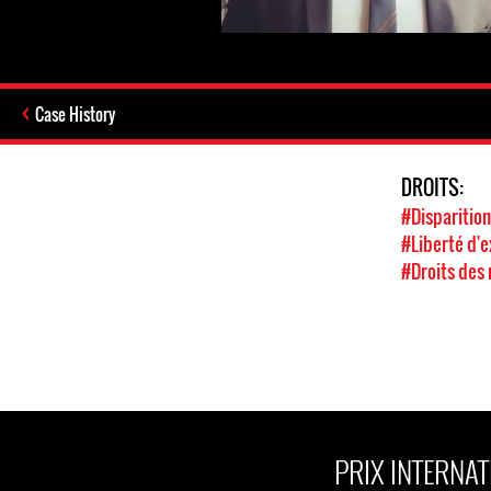
Case History
DROITS:
#Disparition
#Liberté d'
#Droits des 
PRIX INTERNAT