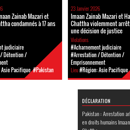
26
23 Janvier 2026
Imaan Zainab Mazari et
Imaan Zainab Mazari et Ha
attha condamnés à 17 ans
Chattha violemment arrêt
une décision de justice
Violations
 judiciaire
#Acharnement judiciaire
/ Détention /
#Arrestation / Détention /
ment
Emprisonnement
 Asie Pacifique
#Pakistan
Lieu
#Région: Asie Pacifique
DÉCLARATION
Pakistan : Arrestation a
en droits humains Imaan 