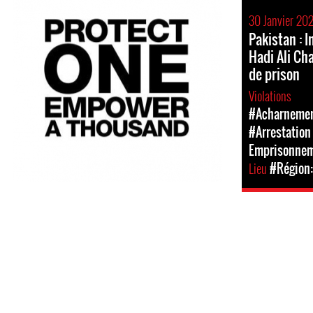
30 Janvier 20
Pakistan : 
Hadi Ali Ch
de prison
Violations
#Acharnement
#Arrestation 
Emprisonne
Lieu
#Région: