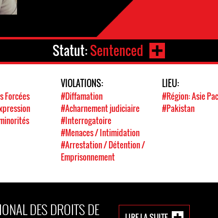
Statut:
Sentenced
VIOLATIONS:
LIEU:
s Forcées
#Diffamation
#Région: Asie Pac
expression
#Acharnement judiciaire
#Pakistan
minorités
#Interrogatoire
#Menaces / Intimidation
#Arrestation / Détention /
Emprisonnement
IONAL DES DROITS DE
LIRE LA SUITE