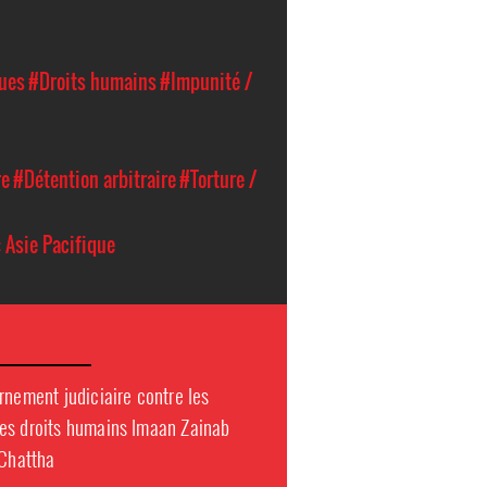
ques
#Droits humains
#Impunité /
re
#Détention arbitraire
#Torture /
 Asie Pacifique
rnement judiciaire contre les
es droits humains Imaan Zainab
 Chattha