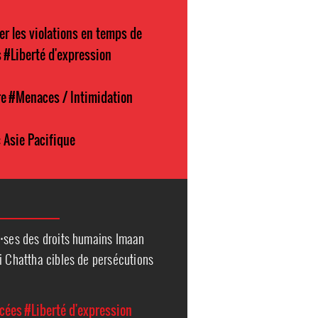
er les violations en temps de
s
#Liberté d'expression
re
#Menaces / Intimidation
 Asie Pacifique
r⸱ses des droits humains Imaan
i Chattha cibles de persécutions
rcées
#Liberté d'expression