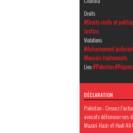
Chattha
Droits
#Droits civils et politi
Justice
Violations
#Acharnement judiciai
Mauvais traitements
Lieu
#Pakistan
#Région:
DÉCLARATION
Pakistan : Cessez l’acha
avocats défenseur⸱ses d
Mazari-Hazir et Hadi Ali