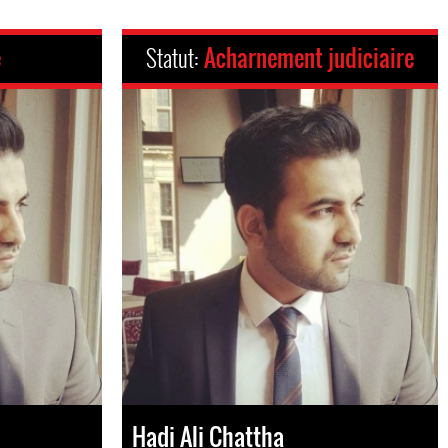
é
Statut:
Acharnement judiciaire
Hadi Ali Chattha