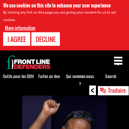
We use cookies on this site to enhance your user experience
By clicking any link on this page you are giving your consent for us to set
cookies.
More information
I AGREE
DECLINE
Back
to
top
Outils pour les DDH
Faites un don
Qui sommes-nous
Search
?
<
Back
Traduire
to
top