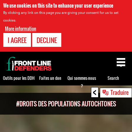
We use cookies on this site to enhance your user experience
By clicking any link on this page you are giving your consent for us to set
cookies.
More information
I AGREE
DECLINE
Back
to
top
Outils pour les DDH
Faites un don
Qui sommes-nous
Search
?
<
Back
Traduire
to
#DROITS DES POPULATIONS AUTOCHTONES
top