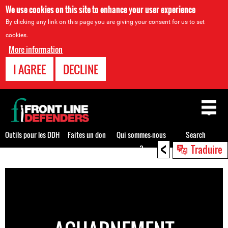
We use cookies on this site to enhance your user experience
By clicking any link on this page you are giving your consent for us to set
cookies.
More information
I AGREE
DECLINE
Back
to
top
Outils pour les DDH
Faites un don
Qui sommes-nous
Search
<
Traduire
?
Back
to
top