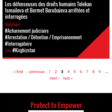
Les défenseuses des droits humains Tolekan
Ismailova et Bermet Borubaieva arrêtées et
interrogées
Violations
#Acharnement judiciaire
#Arrestation / Détention / Emprisonnement
#Interrogatoire
Lieu
#Kirghizstan
« first
‹ previous
1
2
3
4
5
6
7
8
9
…
Pages
next ›
last »
Protect to Empower