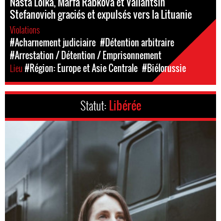
Nasta Loika, Marfa Rabkova et Valiantsin
Stefanovich graciés et expulsés vers la Lituanie
Violations
#Acharnement judiciaire
#Détention arbitraire
#Arrestation / Détention / Emprisonnement
Lieu
#Région: Europe et Asie Centrale
#Biélorussie
Statut:
Libérée