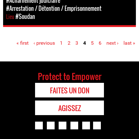
#Acharnement judiciaire
#Arrestation / Détention / Emprisonnement
Lieu
#Soudan
« first
‹ previous
1
2
3
4
5
6
next ›
last »
Pages
Protect to Empower
FAITES UN DON
AGISSEZ