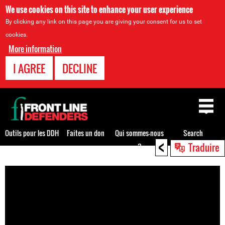
We use cookies on this site to enhance your user experience
By clicking any link on this page you are giving your consent for us to set
cookies.
More information
I AGREE
DECLINE
Back
to
top
Outils pour les DDH
Faites un don
Qui sommes-nous
Search
<
Traduire
?
Back
to
top