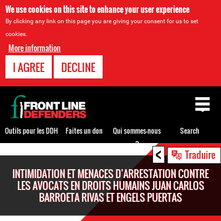
We use cookies on this site to enhance your user experience
By clicking any link on this page you are giving your consent for us to set
cookies.
More information
I AGREE
DECLINE
Back
to
top
Outils pour les DDH
Faites un don
Qui sommes-nous
Search
?
<
Back
Traduire
to
INTIMIDATION ET MENACES D’ARRESTATION CONTRE
top
LES AVOCATS EN DROITS HUMAINS JUAN CARLOS
BARROETA RIVAS ET ENGELS PUERTAS