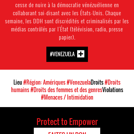
cesse de nuire à la démocratie vénézuélienne en
collaborant soi-disant avec les États-Unis. Chaque
semaine, les DDH sont discrédités et criminalisés par les
médias contrôlés par l'État (télévision, radio, presse
papier).
#VENEZUELA
Lieu
#Région: Amériques
#Venezuela
Droits
#Droits
humains
#Droits des femmes et des genres
Violations
#Menaces / Intimidation
Protect to Empower