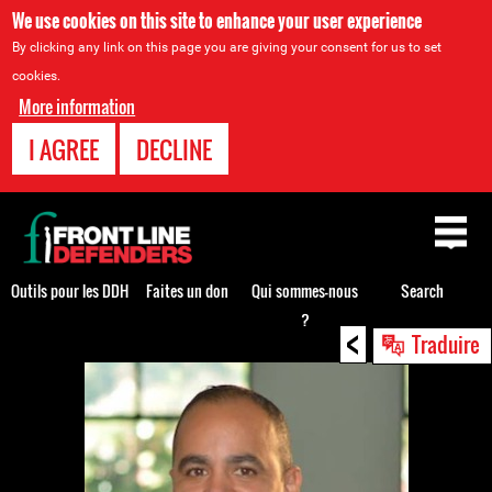
We use cookies on this site to enhance your user experience
By clicking any link on this page you are giving your consent for us to set
cookies.
More information
I AGREE
DECLINE
Back
to
top
Outils pour les DDH
Faites un don
Qui sommes-nous
Search
?
<
Back
Traduire
to
top