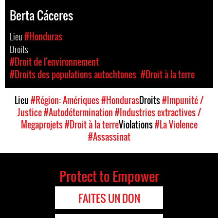
Berta Cáceres
Lieu
#Honduras
Droits
#Droit de l'environnement
#Droits des populations autochtones
#Droit à la terre
Lieu
#Région: Amériques
#Honduras
Droits
#Impunité /
Justice
#Autodétermination
#Industries extractives /
Megaprojets
#Droit à la terre
Violations
#La Violence
#Assassinat
Protect to Empower
FAITES UN DON