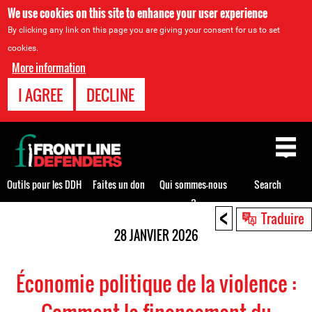
We use cookies on this site to enhance your user experience
By clicking any link on this page you are giving your consent for us to set
cookies.
More information
I AGREE
DECLINE
Back
to
top
Outils pour les DDH
Faites un don
Qui sommes-nous
Search
?
<
Back
Traduire
to
28 JANVIER 2026
top
Économie politique de la violence :