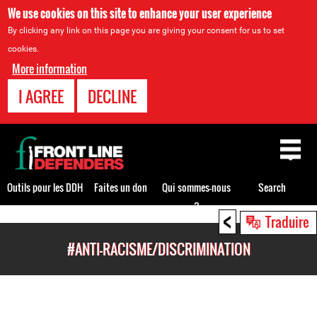
We use cookies on this site to enhance your user experience
By clicking any link on this page you are giving your consent for us to set
cookies.
More information
I AGREE
DECLINE
Back
to
top
Outils pour les DDH
Faites un don
Qui sommes-nous
Search
?
<
Back
Traduire
to
#ANTI-RACISME/DISCRIMINATION
top