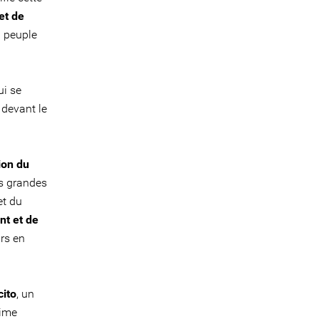
et de
u peuple
ui se
 devant le
ion du
es grandes
et du
nt et de
rs en
cito
, un
rime