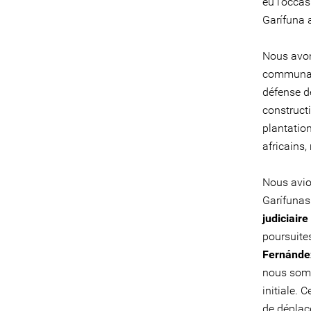
eu l’occas
Garífuna 
Nous avon
communau
défense de
constructi
plantation
africains,
Nous avio
Garífunas 
judiciaire
poursuite
Fernández
nous somm
initiale. 
de déplace