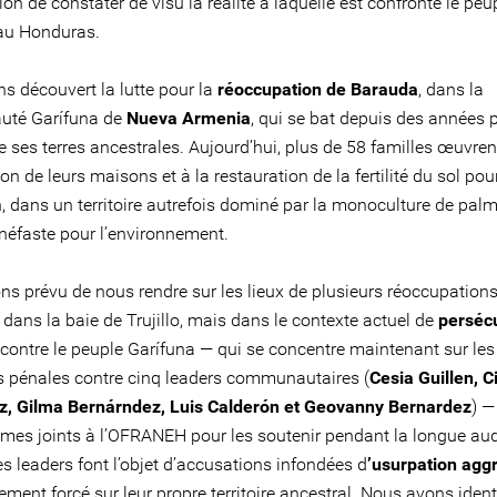
ion de constater de visu la réalité à laquelle est confronté le peu
au Honduras.
s découvert la lutte pour la
réoccupation de Barauda
, dans la
té Garífuna de
Nueva Armenia
, qui se bat depuis des années 
 ses terres ancestrales. Aujourd’hui, plus de 58 familles œuvren
on de leurs maisons et à la restauration de la fertilité du sol pou
, dans un territoire autrefois dominé par la monoculture de palm
 néfaste pour l’environnement.
ns prévu de nous rendre sur les lieux de plusieurs réoccupation
dans la baie de Trujillo, mais dans le contexte actuel de
perséc
contre le peuple Garífuna — qui se concentre maintenant sur les
s pénales contre cinq leaders communautaires (
Cesia Guillen, C
, Gilma Bernárndez, Luis Calderón et Geovanny Bernardez
) —
es joints à l’OFRANEH pour les soutenir pendant la longue au
Ces leaders font l’objet d’accusations infondées d
’usurpation ag
ment forcé sur leur propre territoire ancestral. Nous avons identi