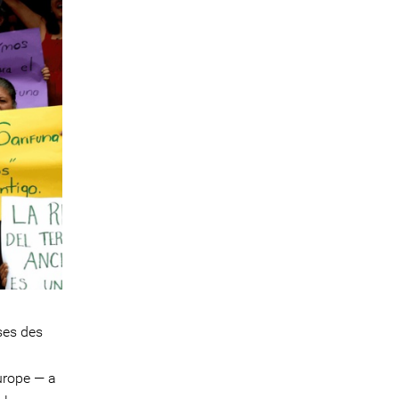
ses des
urope — a