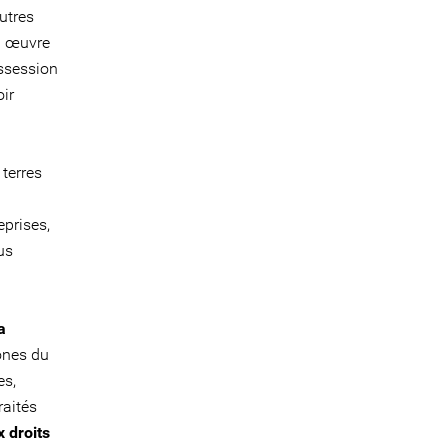
utres
n œuvre
ossession
oir
terres
eprises,
us
a
ones du
es,
raités
x droits