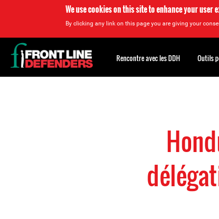
We use cookies on this site to enhance your user 
By clicking any link on this page you are giving your consen
Back
to
Rencontre avec les DDH
Outils 
top
Back
to
top
Hondu
délégat