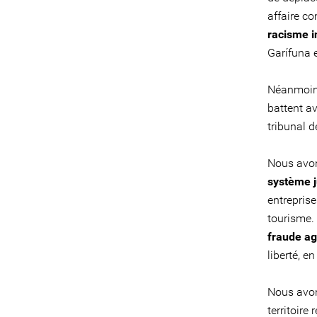
affaire c
racisme i
Garífuna e
Néanmoins
battent a
tribunal de
Nous avon
système j
entreprise
tourisme.
fraude a
liberté, en
Nous avon
territoire