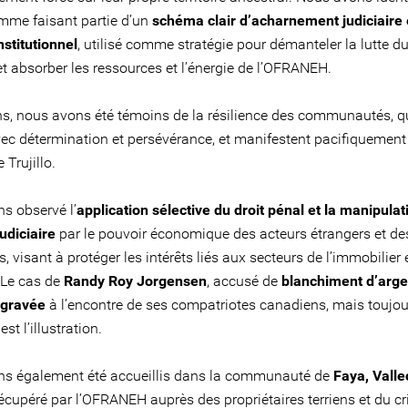
omme faisant partie d’un
schéma clair d’acharnement judiciaire 
nstitutionnel
, utilisé comme stratégie pour démanteler la lutte d
t absorber les ressources et l’énergie de l’OFRANEH.
, nous avons été témoins de la résilience des communautés, q
vec détermination et persévérance, et manifestent pacifiquement
 Trujillo.
s observé l’
application sélective du droit pénal et la manipulat
udiciaire
par le pouvoir économique des acteurs étrangers et d
s, visant à protéger les intérêts liés aux secteurs de l’immobilier 
 Le cas de
Randy Roy Jorgensen
, accusé de
blanchiment d’arge
ggravée
à l’encontre de ses compatriotes canadiens, mais toujou
 est l’illustration.
s également été accueillis dans la communauté de
Faya, Valle
 récupéré par l’OFRANEH auprès des propriétaires terriens et du c