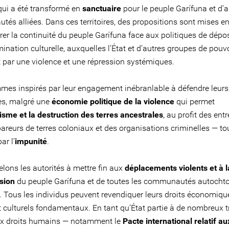
qui a été transformé en
sanctuaire
pour le peuple Garífuna et d’a
és alliées. Dans ces territoires, des propositions sont mises e
rer la continuité du peuple Garífuna face aux politiques de dép
mination culturelle, auxquelles l’État et d’autres groupes de pouv
 par une violence et une répression systémiques.
es inspirés par leur engagement inébranlable à défendre leurs 
es, malgré une
économie politique de la violence
qui permet
visme et la destruction des terres ancestrales
, au profit des entr
areurs de terres coloniaux et des organisations criminelles — to
ar l’
impunité
.
lons les autorités à mettre fin aux
déplacements violents et à l
sion
du peuple Garífuna et de toutes les communautés autocht
 Tous les individus peuvent revendiquer leurs droits économiqu
t culturels fondamentaux. En tant qu’État partie à de nombreux t
aux droits humains — notamment le
Pacte international relatif au