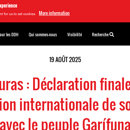
experience
More information
t for us to set cookies.
pour les DDH
Qui sommes-nous
Visibilité
Recherche
19 AOÛT 2025
ras : Déclaration finale
ion internationale de so
avec le peuple Garífun