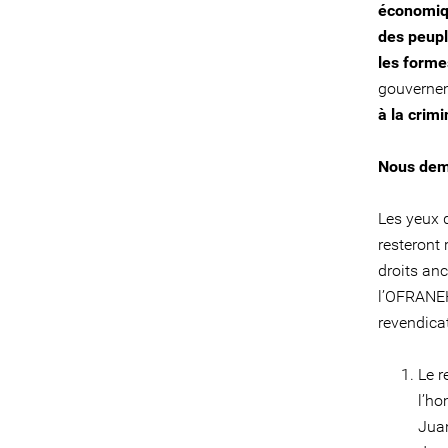
économiqu
des peupl
les forme
gouvernem
à la crim
Nous dem
Les yeux 
resteront 
droits an
l’OFRANEH
revendicat
Le r
l’ho
Juan