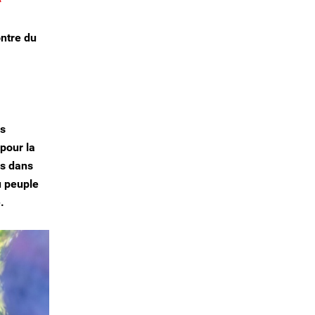
ontre du
ls
 pour la
ns dans
u peuple
.