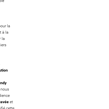
ple
pour la
t à la
r la
iers
s
ution
indy
 nous
dience
gravée
et
fié cette