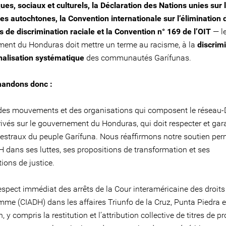
es, sociaux et culturels, la Déclaration des Nations unies sur l
es autochtones, la Convention internationale sur l’élimination 
s de discrimination raciale et la Convention n° 169 de l’OIT
— l
ent du Honduras doit mettre un terme au racisme, à la
discrimi
inalisation systématique
des communautés Garífunas.
andons donc :
des mouvements et des organisations qui composent le réseau
rivés sur le gouvernement du Honduras, qui doit respecter et gara
cestraux du peuple Garífuna. Nous réaffirmons notre soutien pe
 dans ses luttes, ses propositions de transformation et ses
ions de justice.
espect immédiat des arrêts de la Cour interaméricaine des droits
mme (CIADH) dans les affaires Triunfo de la Cruz, Punta Piedra 
, y compris la restitution et l’attribution collective de titres de pr