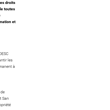
es droits
de toutes
e
nation et
-DESC
ntir les
rmanent à
 de
et San
opriété