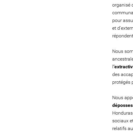
organisé 
communaut
pour assu
et d’exter
répondent
Nous somm
ancestral
l
’extracti
des accap
protégés p
Nous appe
déposses
Honduras.
sociaux e
relatifs 