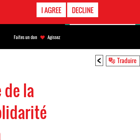
APPEL
I AGREE
DECLINE
D'URGENCE
Faites un don
Agissez
<
Traduire
 de la
lidarité
a