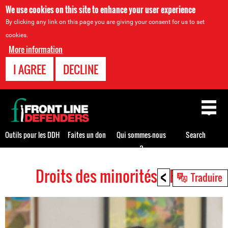
We use cookies on this site to enhance your user experience
By clicking any link on this page you are giving your consent for us to set
cookies.
More information
I AGREE
DECLINE
Back
to
top
Outils pour les DDH
Faites un don
Qui sommes-nous
Search
?
<
Droits des minorités HRDs
Back
Traduire
to
top