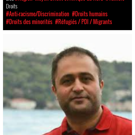
Droits
#Anti-racisme/Discrimination
#Droits humains
#Droits des minorités
#Réfugiés / PDI / Migrants