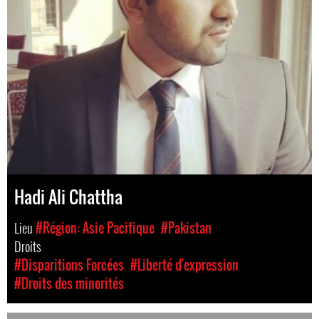
Hadi Ali Chattha
Lieu
#Région: Asie Pacifique
#Pakistan
Droits
#Disparitions Forcées
#Liberté d'expression
#Droits des minorités