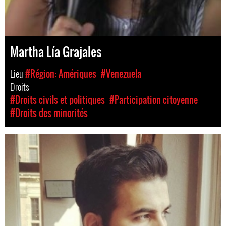
Martha Lía Grajales
Lieu
#Région: Amériques
#Venezuela
Droits
#Droits civils et politiques
#Participation citoyenne
#Droits des minorités