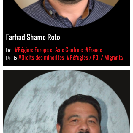
Farhad Shamo Roto
Lieu
#Région: Europe et Asie Centrale
#France
Droits
#Droits des minorités
#Réfugiés / PDI / Migrants