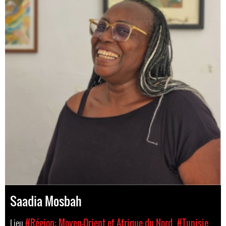
Saadia Mosbah
Lieu
#Région: Moyen-Orient et Afrique du Nord
#Tunisie