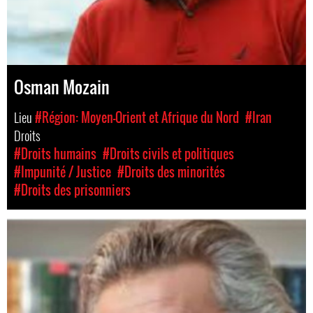
Osman Mozain
Lieu
#Région: Moyen-Orient et Afrique du Nord
#Iran
Droits
#Droits humains
#Droits civils et politiques
#Impunité / Justice
#Droits des minorités
#Droits des prisonniers