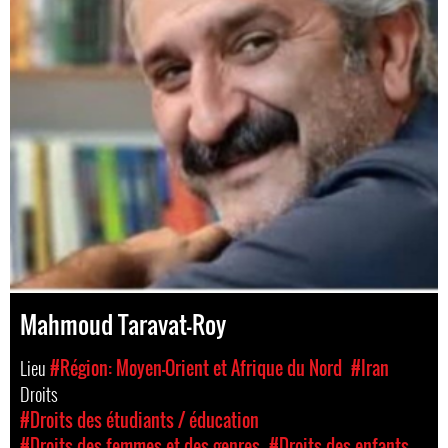
Mahmoud Taravat-Roy
Lieu
#Région: Moyen-Orient et Afrique du Nord
#Iran
Droits
#Droits des étudiants / éducation
#Droits des femmes et des genres
#Droits des enfants