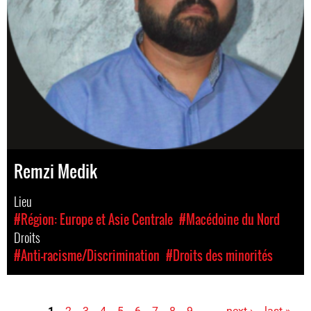
Remzi Medik
Lieu
#Région: Europe et Asie Centrale
#Macédoine du Nord
Droits
#Anti-racisme/Discrimination
#Droits des minorités
1
2
3
4
5
6
7
8
9
…
next ›
last »