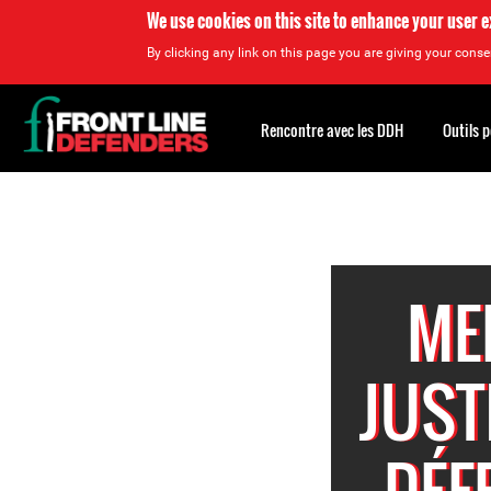
We use cookies on this site to enhance your user 
By clicking any link on this page you are giving your consen
Back
to
Rencontre avec les DDH
Outils 
top
Back
to
top
ME
JUST
DÉF