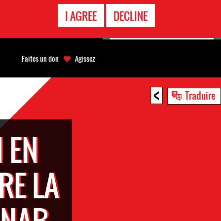
APPEL
I AGREE
DECLINE
D'URGENCE
Faites un don
Agissez
<
Traduire
 EN
RE LA
INAB