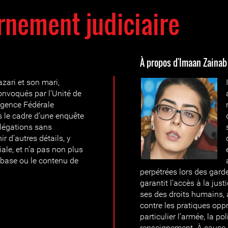
rnement judiciaire
À propos d'Imaan Zainab
ari et son mari,
convoqués par l’Unité de
Agence Fédérale
ns le cadre d’une enquête
llégations sans
r d’autres détails, y
iale, et n’a pas non plus
base ou le contenu de
perpétrées lors des garde
garantit l’accès à la just
ses des droits humains, a
contre les pratiques oppr
particulier l’armée, la po
renseignement. À cause 