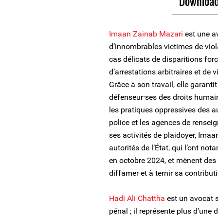
Download
Imaan Zainab Mazari
est une a
d’innombrables victimes de viol
cas délicats de disparitions forc
d’arrestations arbitraires et de 
Grâce à son travail, elle garantit
défenseur⸱ses des droits humains
les pratiques oppressives des aut
police et les agences de rensei
ses activités de plaidoyer, Imaa
autorités de l’État, qui l’ont n
en octobre 2024, et mènent de
diffamer et à ternir sa contribut
Hadi Ali Chattha
est un avocat s
pénal ; il représente plus d’un