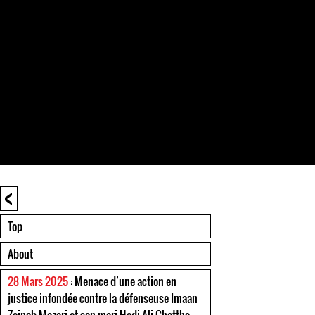
<
Top
About
28 Mars 2025
: Menace d’une action en
justice infondée contre la défenseuse Imaan