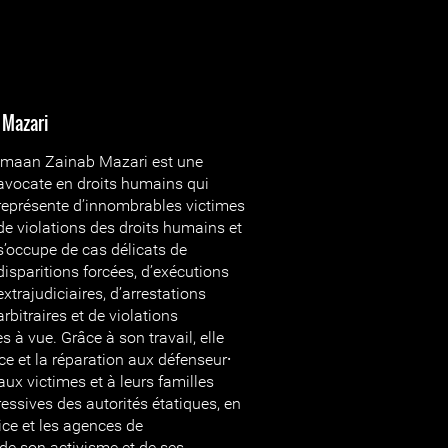
 Mazari
Imaan Zainab Mazari est une
avocate en droits humains qui
représente d’innombrables victimes
de violations des droits humains et
s’occupe de cas délicats de
disparitions forcées, d’exécutions
extrajudiciaires, d’arrestations
arbitraires et de violations
s à vue. Grâce à son travail, elle
ice et la réparation aux défenseur⸱
ux victimes et à leurs familles
essives des autorités étatiques, en
lice et les agences de
de son activisme et de ses