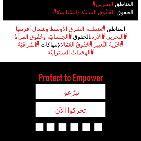
المَناطق
#البحرين
الحقوق
#الحُقُوق المدنيّة والسّياسيّة
المَناطق
#منطقة: الشرق الأوسط وشمال أفريقيا
#البحرين
#الأردن
الحقوق
#الجِنسَانيّة وحُقُوق المَرأةُ
#حُرِّيةُ التَّعبِير
#حُقُوقُ العُمّال
الإنتهاكات
#المُراقَبَةُ
#الهَجَماتُ السيبَرانِيَّة
Protect to Empower
تبرّعوا
تحركوا الآن