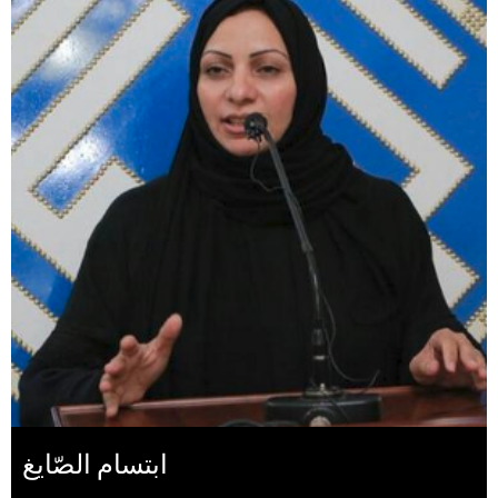
ابتسام الصّايغ