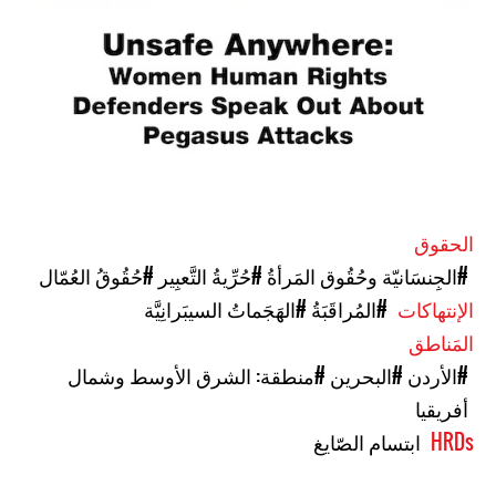
الحقوق
#الجِنسَانيّة وحُقُوق المَرأةُ
#حُرِّيةُ التَّعبِير
#حُقُوقُ العُمّال
الإنتهاكات
#المُراقَبَةُ
#الهَجَماتُ السيبَرانِيَّة
المَناطق
#الأردن
#البحرين
#منطقة: الشرق الأوسط وشمال
أفريقيا
HRDs
ابتسام الصّايغ