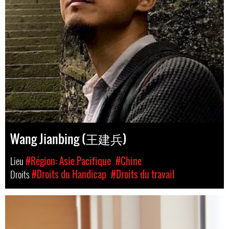
Wang Jianbing (王建兵)
Lieu
#Région: Asie Pacifique
#Chine
Droits
#Droits du Handicap
#Droits du travail