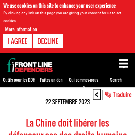
We use cookies on this site to enhance your user experience
By clicking any link on this page you are giving your consent for us to set
cookies.
More information
I AGREE
DECLINE
Back
to
top
Outils pour les DDH
Faites un don
Qui sommes-nous
Search
?
<
Back
Traduire
to
22 SEPTEMBRE 2023
top
La Chine doit libérer les