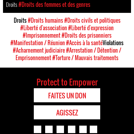
Droits
#Droits des femmes et des genres
Droits
#Droits humains
#Droits civils et politiques
#Liberté d'association
#Liberté d'expression
#Imprisonnement
#Droits des prisonniers
#Manifestation / Réunion
#Accès à la santé
Violations
#Acharnement judiciaire
#Arrestation / Détention /
Emprisonnement
#Torture / Mauvais traitements
Protect to Empower
FAITES UN DON
AGISSEZ