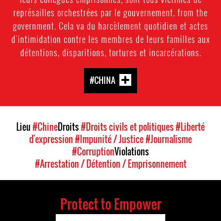
représailles orchestrées par le gouvernement. from the
government. Cela va du harcèlement quotidien et actes
d'intimidation contre les membres de leurs familles aux
détentions, disparitions, tortures et incarcérations.
#CHINA
Lieu
#Chine
Droits
#Droits civils et politiques
#Liberté
d'expression
#Impunité / Justice
#Journalisme
#Corruption
Violations
#Arrestation / Détention / Emprisonnement
Protect to Empower