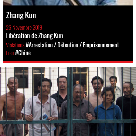
Zhang Kun
26 Novembre 2019
Libération de Zhang Kun
Violations
#Arrestation / Détention / Emprisonnement
Lieu
#Chine
china-
general-
context.jpg