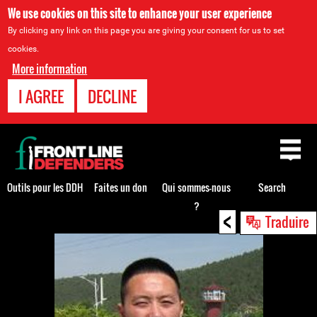
We use cookies on this site to enhance your user experience
By clicking any link on this page you are giving your consent for us to set
cookies.
More information
I AGREE
DECLINE
Back
to
top
Outils pour les DDH
Faites un don
Qui sommes-nous
Search
?
<
Back
Traduire
to
top