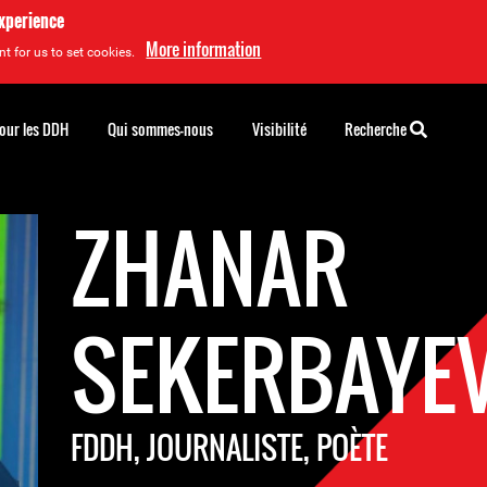
experience
More information
t for us to set cookies.
pour les DDH
Qui sommes-nous
Visibilité
Recherche
ZHANAR
SEKERBAYE
FDDH, JOURNALISTE, POÈTE