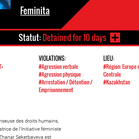
Feminita
Statut:
Detained for 10 days
VIOLATIONS:
LIEU:
T+
#Agression verbale
#Région: Europe e
#Agression physique
Centrale
#Arrestation / Détention /
#Kazakhstan
Emprisonnement
nseuse des droits humains,
rice de l’Initiative féministe
 Zhanar Sekerbayeva est