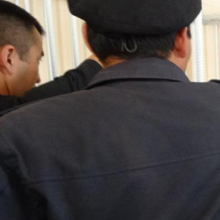
#Kazakhstan-
general-
context.jpeg