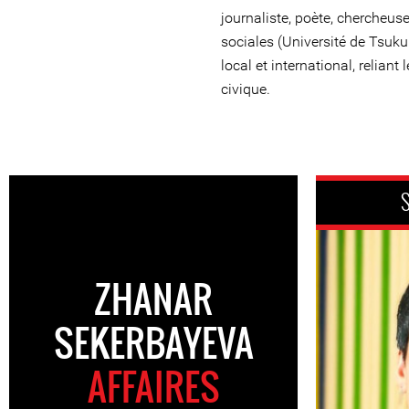
journaliste, poète, chercheus
sociales (Université de Tsuku
local et international, relia
civique.
S
ZHANAR
SEKERBAYEVA
AFFAIRES