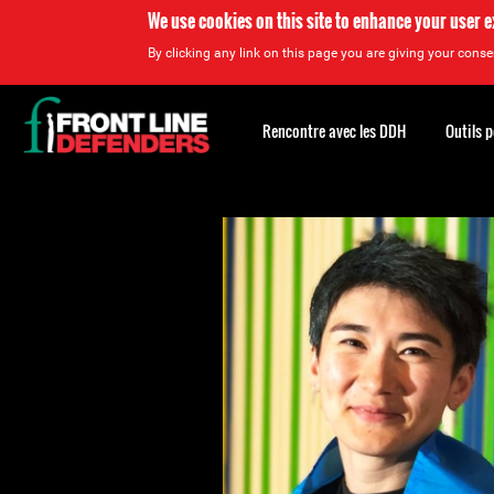
We use cookies on this site to enhance your user 
By clicking any link on this page you are giving your consen
Back
to
Rencontre avec les DDH
Outils 
top
Back
to
top