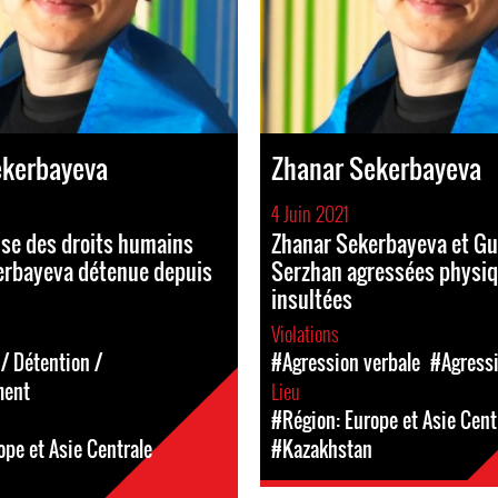
ekerbayeva
Zhanar Sekerbayeva
4 Juin 2021
se des droits humains
Zhanar Sekerbayeva et Gu
erbayeva détenue depuis
Serzhan agressées physi
insultées
Violations
/ Détention /
#Agression verbale
#Agress
ment
Lieu
#Région: Europe et Asie Cent
ope et Asie Centrale
#Kazakhstan