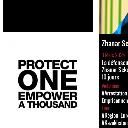
Zhanar S
3 Mars 2025
La défenseu
Zhanar Sek
10 jours
Violations
#Arrestation 
Emprisonne
Lieu
#Région: Eur
#Kazakhstan