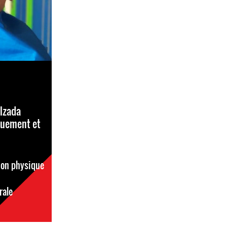
lzada
quement et
ion physique
rale