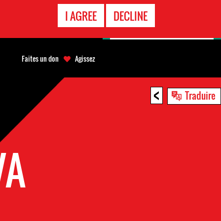
APPEL
I AGREE
DECLINE
D'URGENCE
Faites un don
Agissez
<
Traduire
VA