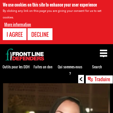
We use cookies on this site to enhance your user experience
By clicking any link on this page you are giving your consent for us to set
cookies.
More information
I AGREE
DECLINE
Back
to
top
Outils pour les DDH
Faites un don
Qui sommes-nous
Search
?
<
Back
Traduire
to
top