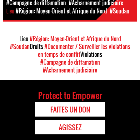
#Campagne de diffamation
#Acharnement judiciaire
Lieu
#Région: Moyen-Orient et Afrique du Nord
#Soudan
Lieu
#Région: Moyen-Orient et Afrique du Nord
#Soudan
Droits
#Documenter / Surveiller les violations
en temps de conflit
Violations
#Campagne de diffamation
#Acharnement judiciaire
Protect to Empower
FAITES UN DON
AGISSEZ