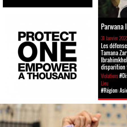
Parwana 
31 Janvier 202
Les défense
Tamana Zar
Ibrahimkhel
disparition 
Violations
#Di
Lieu
#Région: Asi
#Afghanistan-