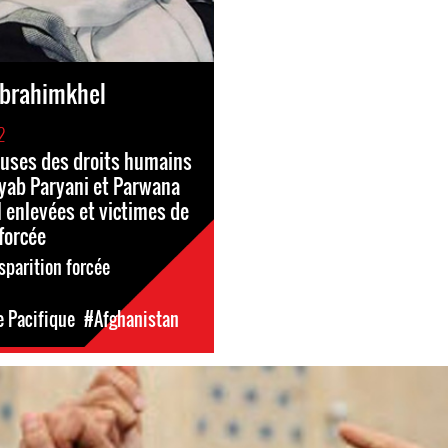
Ibrahimkhel
2
uses des droits humains
yab Paryani et Parwana
 enlevées et victimes de
forcée
sparition forcée
e Pacifique
#Afghanistan