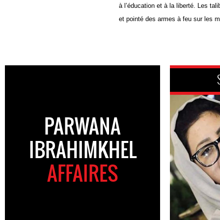
à l’éducation et à la liberté. Les ta
et pointé des armes à feu sur les m
PARWANA
IBRAHIMKHEL
AFFAIRES