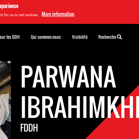
experience
More information
t for us to set cookies.
pour les DDH
Qui sommes-nous
Visibilité
Recherche
PARWANA
IBRAHIMKH
FDDH