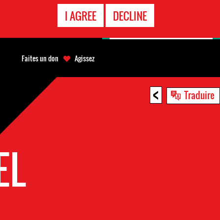
APPEL
I AGREE
DECLINE
D'URGENCE
Faites un don
Agissez
<
Traduire
EL