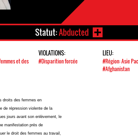
Statut:
Abducted
VIOLATIONS:
LIEU:
 femmes et des
#Disparition forcée
#Région: Asie Pac
#Afghanistan
es droits des femmes en
 de répression violente de la
ues jours avant son enlèvement, le
une manifestation près de
uer le droit des femmes au travail,