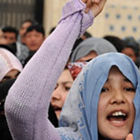
women-
context.jpg