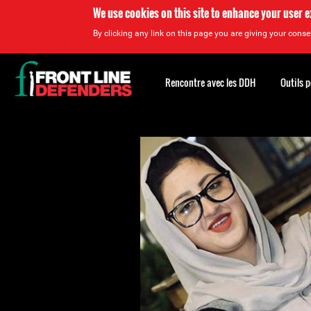
We use cookies on this site to enhance your user 
By clicking any link on this page you are giving your consen
Back
to
Rencontre avec les DDH
Outils 
top
Back
to
top