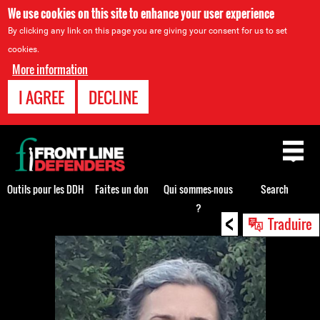
We use cookies on this site to enhance your user experience
By clicking any link on this page you are giving your consent for us to set
cookies.
More information
I AGREE
DECLINE
Back
to
top
Outils pour les DDH
Faites un don
Qui sommes-nous
Search
?
<
Back
Traduire
to
top