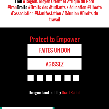
Lieu
#Région: Moyen-Orient et Afrique du Nord
#Iran
Droits
#Droits des étudiants / éducation
#Liberté
d'association
#Manifestation / Réunion
#Droits du
travail
Protect to Empower
FAITES UN DON
AGISSEZ
Designed and built by
Giant Rabbit