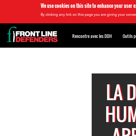
We use cookies on this site to enhance your user 
By clicking any link on this page you are giving your consen
Back
to
Rencontre avec les DDH
Outils 
top
Back
to
top
LA 
HUM
ARR