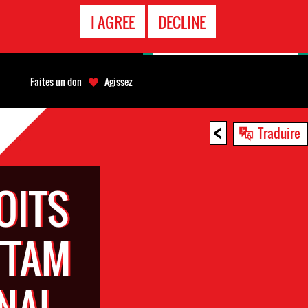
APPEL
I AGREE
DECLINE
D'URGENCE
Faites un don
Agissez
<
Traduire
OITS
TTAM
ONAL