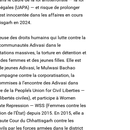
illégales (UAPA) — et risque de prolonger
est innocentée dans les affaires en cours
tisgarh en 2024.
use des droits humains qui lutte contre la
s communautés Adivasi dans le
ations massives, la torture en détention et
 des femmes et des jeunes filles. Elle est
e jeunes Adivasi, le Mulwasi Bachao
mpagne contre la corporatisation, la
 commises à l’encontre des Adivasi dans
e de la People’s Union for Civil Liberties —
ibertés civiles), et participe à Women
tate Repression — WSS (Femmes contre les
ion de l’État) depuis 2015. En 2015, elle a
aute Cour du Chhattisgarh contre les
vils par les forces armées dans le district