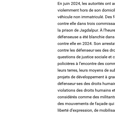
En juin 2024, les autorités ont 
violemment hors de son domicil
véhicule non immatriculé. Des f
contre elle dans trois commissar
la prison de Jagdalpur. À l’heur
défenseuse a été blanchie dans 
contre elle en 2024. Son arresta
contre les défenseur⸱ses des dr
questions de justice sociale et c
policières à l’encontre des com
leurs terres, leurs moyens de su
projets de développement à gra
défenseur⸱ses des droits humai
violations des droits humains 
considérés comme des militants 
des mouvements de façade qui s
liberté d’expression, de mobilis