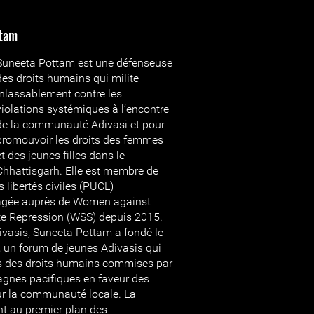
ttam
Suneeta Pottam est une défenseuse
des droits humains qui milite
inlassablement contre les
violations systémiques à l’encontre
de la communauté Adivasi et pour
promouvoir les droits des femmes
et des jeunes filles dans le
Chhattisgarh. Elle est membre de
s libertés civiles (PUCL)
gagée auprès de Women against
te Repression (WSS) depuis 2015.
ivasis, Suneeta Pottam a fondé le
un forum de jeunes Adivasis qui
s des droits humains commises par
agnes pacifiques en faveur des
pour la communauté locale. La
t au premier plan des