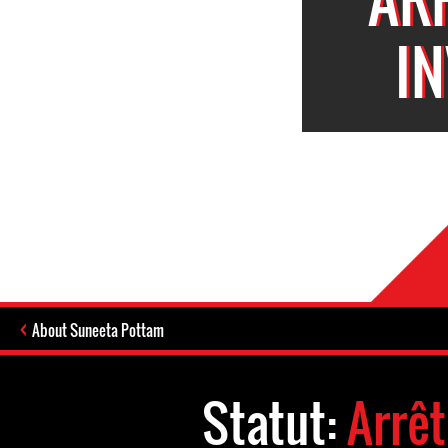
I
About Suneeta Pottam
Statut:
Arrê