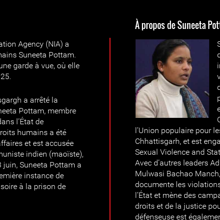
À propos de Suneeta Po
gation Agency (NIA) a
umains Suneeta Pottam.
 une garde à vue, où elle
025.
sgargh a arrêté la
uneeta Pottam, membre
dans l’État de
l’Union populaire pour le
roits humains a été
Chhattisgarh, et est en
ffaires et est accusée
Sexual Violence and Sta
muniste indien (maoïste),
Avec d’autres leaders Ad
 3 juin, Suneeta Pottam a
Mulwasi Bachao Manch, 
première instance de
documente les violation
soire à la prison de
l’État et mène des camp
droits et de la justice 
défenseuse est égalemen