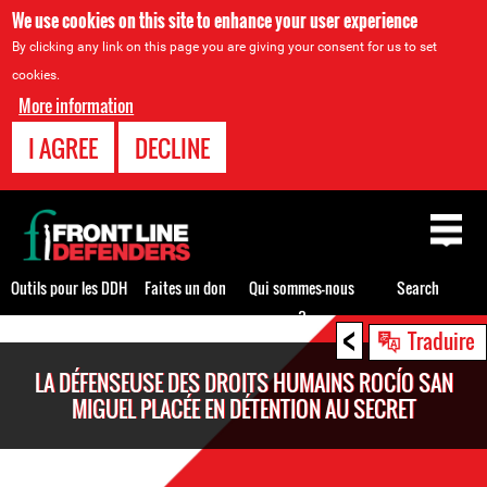
We use cookies on this site to enhance your user experience
By clicking any link on this page you are giving your consent for us to set
cookies.
More information
I AGREE
DECLINE
Back
to
top
Outils pour les DDH
Faites un don
Qui sommes-nous
Search
?
<
Back
Traduire
to
LA DÉFENSEUSE DES DROITS HUMAINS ROCÍO SAN
top
MIGUEL PLACÉE EN DÉTENTION AU SECRET