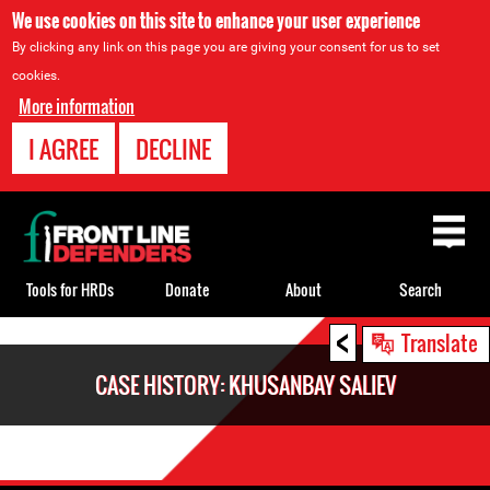
We use cookies on this site to enhance your user experience
By clicking any link on this page you are giving your consent for us to set
cookies.
More information
I AGREE
DECLINE
Back
to
top
Tools for HRDs
Donate
About
Search
<
Back
Translate
to
CASE HISTORY: KHUSANBAY SALIEV
top