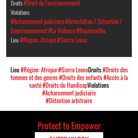
Droits
#Droit de l'environnement
Violations
#Acharnement judiciaire
#Arrestation / Détention /
Emprisonnement
#La Violence
#Représailles
Lieu
#Région: Afrique
#Sierra Leone
Lieu
#Région: Afrique
#Sierra Leone
Droits
#Droits des
femmes et des genres
#Droits des enfants
#Accès à la
santé
#Droits du Handicap
Violations
#Acharnement judiciaire
#Détention arbitraire
Protect to Empower