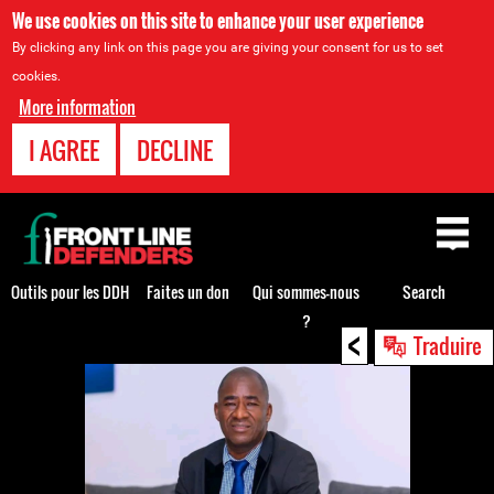
We use cookies on this site to enhance your user experience
By clicking any link on this page you are giving your consent for us to set
cookies.
More information
I AGREE
DECLINE
Back
to
top
Outils pour les DDH
Faites un don
Qui sommes-nous
Search
?
<
Back
Traduire
to
top