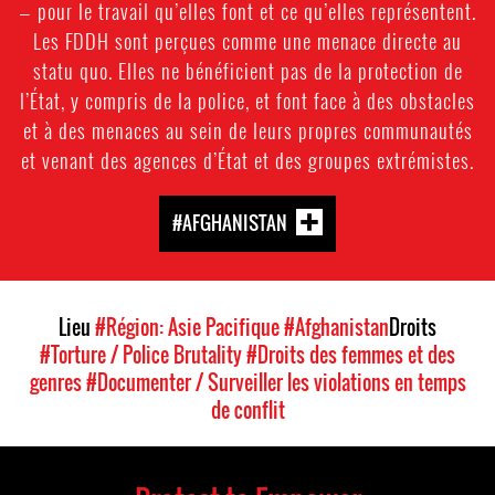
— pour le travail qu’elles font et ce qu’elles représentent.
Les FDDH sont perçues comme une menace directe au
statu quo. Elles ne bénéficient pas de la protection de
l’État, y compris de la police, et font face à des obstacles
et à des menaces au sein de leurs propres communautés
et venant des agences d’État et des groupes extrémistes.
#AFGHANISTAN
Lieu
#Région: Asie Pacifique
#Afghanistan
Droits
#Torture / Police Brutality
#Droits des femmes et des
genres
#Documenter / Surveiller les violations en temps
de conflit