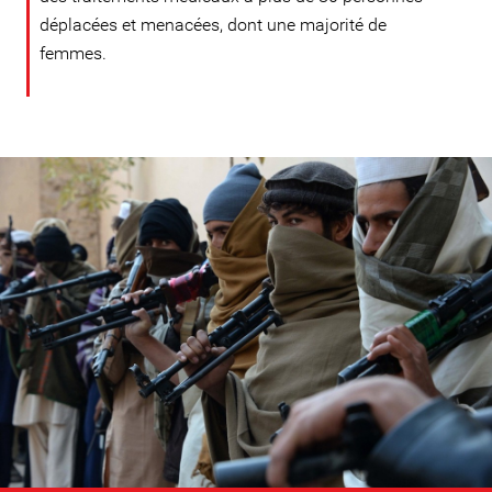
déplacées et menacées, dont une majorité de
femmes.
afghanistan-
general-
context.jpg