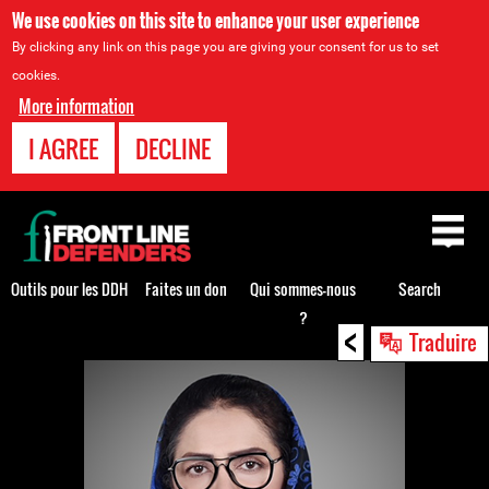
We use cookies on this site to enhance your user experience
By clicking any link on this page you are giving your consent for us to set
cookies.
More information
I AGREE
DECLINE
Back
to
top
Outils pour les DDH
Faites un don
Qui sommes-nous
Search
?
<
Back
Traduire
to
top