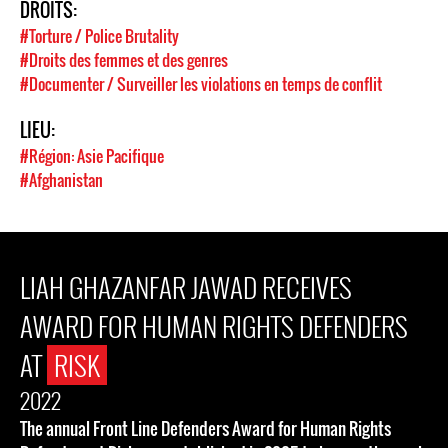
DROITS:
#Torture / Police Brutality
#Droits des femmes et des genres
#Documenter / Surveiller les violations en temps de conflit
LIEU:
#Région: Asie Pacifique
#Afghanistan
LIAH GHAZANFAR JAWAD RECEIVES
AWARD FOR HUMAN RIGHTS DEFENDERS
AT
RISK
2022
The annual Front Line Defenders Award for Human Rights