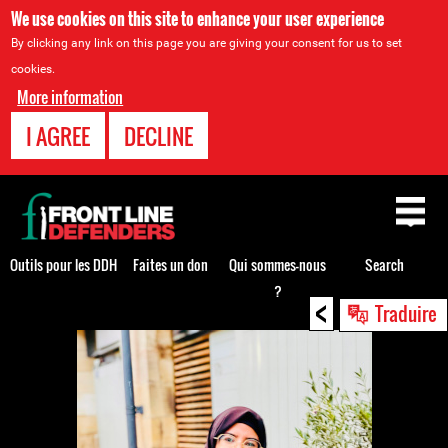
We use cookies on this site to enhance your user experience
By clicking any link on this page you are giving your consent for us to set
cookies.
More information
I AGREE
DECLINE
Back
to
top
Outils pour les DDH
Faites un don
Qui sommes-nous
Search
?
<
Back
Traduire
to
top