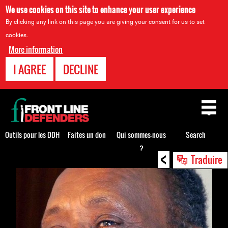
We use cookies on this site to enhance your user experience
By clicking any link on this page you are giving your consent for us to set
cookies.
More information
I AGREE
DECLINE
Back
to
top
Outils pour les DDH
Faites un don
Qui sommes-nous
Search
?
<
Back
Traduire
to
top