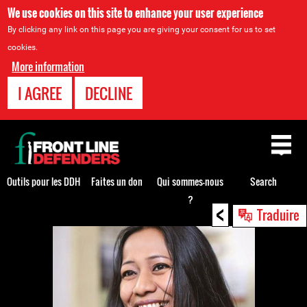
We use cookies on this site to enhance your user experience
By clicking any link on this page you are giving your consent for us to set
cookies.
More information
I AGREE
DECLINE
Back
to
top
Outils pour les DDH
Faites un don
Qui sommes-nous
Search
?
<
Back
Traduire
to
top