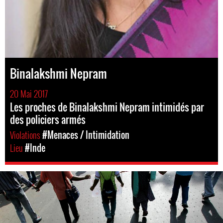
Binalakshmi Nepram
20 Mai 2017
Les proches de Binalakshmi Nepram intimidés par
des policiers armés
Violations
#Menaces / Intimidation
Lieu
#Inde
india-
general-