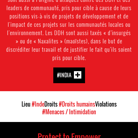
leaders de communauté, pris pour cible à cause de leurs
positions vis-à-vis de projets de développement et de
l'impact de ces projets sur les communautés locales ou
l'environnement. Les DDH sont aussi taxés « d’insurgés
» ou de « Naxalites » (maoïstes), dans le but de
discréditer leur travail et de justifier le fait qu’ils soient
pris pour cible.
#INDIA
Lieu
#Inde
Droits
#Droits humains
Violations
#Menaces / Intimidation
Protect to Empower