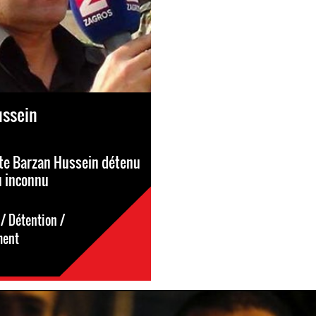
ussein
ste Barzan Hussein détenu
u inconnu
/ Détention /
ment