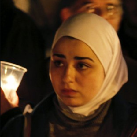
syria-
general-
context.jpg