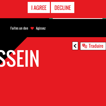
APPEL
I AGREE
DECLINE
D'URGENCE
Faites un don
Agissez
<
Traduire
SSEIN