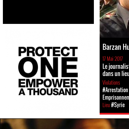
Barzan H
17 Mai 2017
Le journali
dans un lie
Violations
#Arrestation 
Emprisonne
Lieu
#Syrie