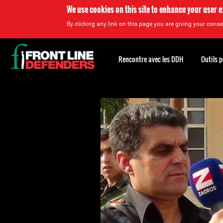
We use cookies on this site to enhance your user 
By clicking any link on this page you are giving your consen
Back
to
Rencontre avec les DDH
Outils 
top
Back
to
top