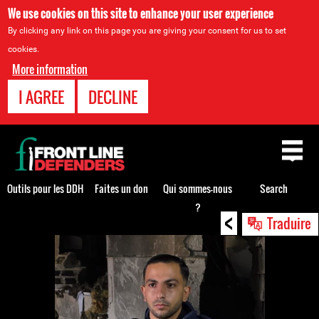
We use cookies on this site to enhance your user experience
By clicking any link on this page you are giving your consent for us to set
cookies.
More information
I AGREE
DECLINE
Back
to
top
Outils pour les DDH
Faites un don
Qui sommes-nous
Search
?
<
Back
Traduire
to
top