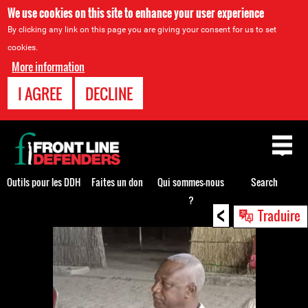
We use cookies on this site to enhance your user experience
By clicking any link on this page you are giving your consent for us to set
cookies.
More information
I AGREE
DECLINE
Back
to
top
Outils pour les DDH
Faites un don
Qui sommes-nous
Search
?
<
Back
Traduire
to
top