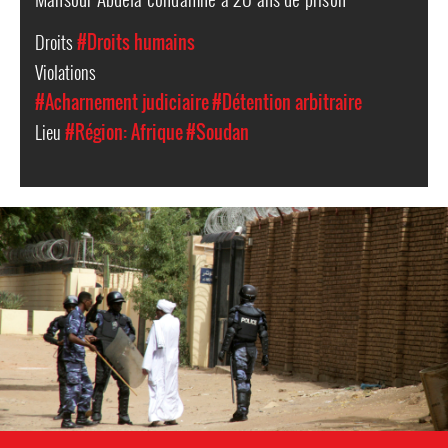
Droits
#Droits humains
Violations
#Acharnement judiciaire
#Détention arbitraire
Lieu
#Région: Afrique
#Soudan
#Sudan-
general-
context.jpg