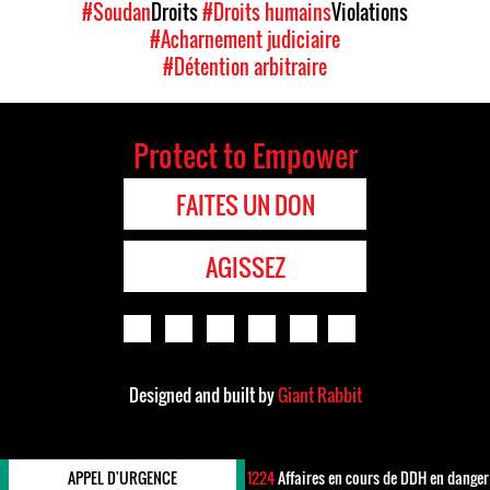
#Soudan
Droits
#Droits humains
Violations
#Acharnement judiciaire
#Détention arbitraire
Protect to Empower
FAITES UN DON
AGISSEZ
Designed and built by
Giant Rabbit
APPEL D'URGENCE
1224
Affaires en cours de DDH en danger