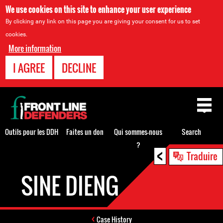
We use cookies on this site to enhance your user experience
By clicking any link on this page you are giving your consent for us to set
cookies.
More information
I AGREE
DECLINE
Back
to
top
Outils pour les DDH
Faites un don
Qui sommes-nous
Search
?
<
Back
Traduire
to
SINE DIENG
top
Case History