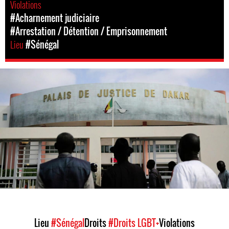
Violations
#Acharnement judiciaire
#Arrestation / Détention / Emprisonnement
Lieu
#Sénégal
senegal-
general-
context.jpg
Lieu
#Sénégal
Droits
#Droits LGBT+
Violations