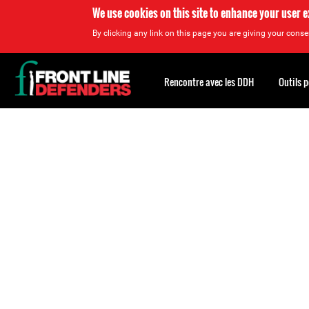
We use cookies on this site to enhance your user 
By clicking any link on this page you are giving your consen
Back
to
Rencontre avec les DDH
Outils 
top
Back
to
top