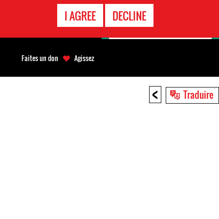
APPEL
I AGREE
DECLINE
D'URGENCE
Faites un don
Agissez
<
Traduire