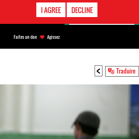
APPEL
I AGREE
DECLINE
D'URGENCE
Faites un don
Agissez
<
Traduire