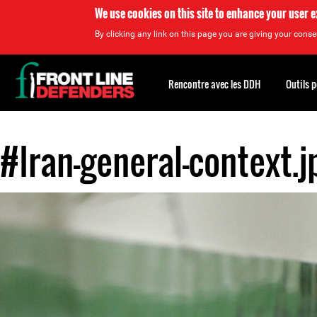
We use cookies on this site to enhance your user 
By clicking any link on this page you are giving your consen
Back
to
Rencontre avec les DDH
Outils 
top
#Iran-general-context.j
Back
to
top