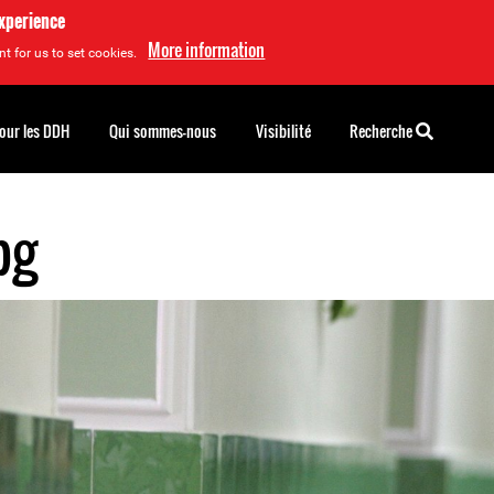
experience
More information
t for us to set cookies.
pour les DDH
Qui sommes-nous
Visibilité
Recherche
pg