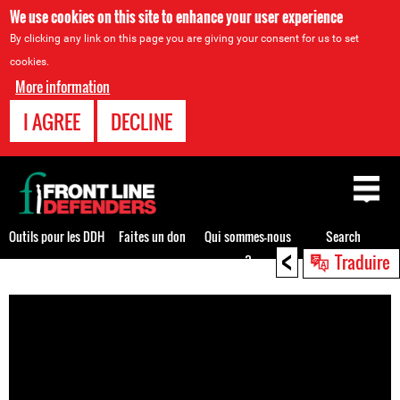
We use cookies on this site to enhance your user experience
By clicking any link on this page you are giving your consent for us to set
cookies.
More information
I AGREE
DECLINE
Back
to
top
Outils pour les DDH
Faites un don
Qui sommes-nous
Search
<
Traduire
?
Back
to
top