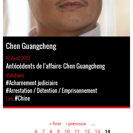
Chen Guangcheng
10 Avril 2013
Antécédents de l'affaire: Chen Guangcheng
Violations
#Acharnement judiciaire
#Arrestation / Détention / Emprisonnement
Lieu
#Chine
« first
‹ previous
…
Pages
6
7
8
9
10
11
12
13
14