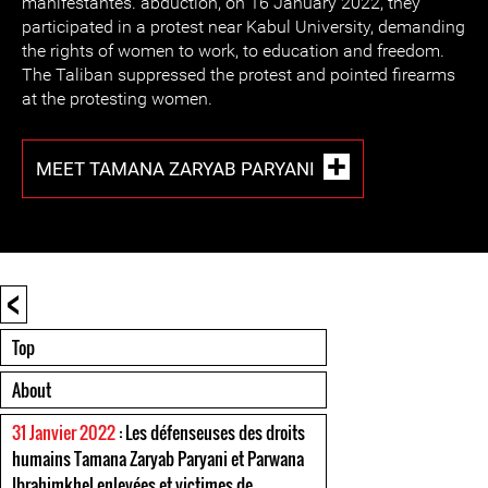
manifestantes. abduction, on 16 January 2022, they
participated in a protest near Kabul University, demanding
the rights of women to work, to education and freedom.
The Taliban suppressed the protest and pointed firearms
at the protesting women.
MEET TAMANA ZARYAB PARYANI
<
Top
About
31 Janvier 2022
: Les défenseuses des droits
humains Tamana Zaryab Paryani et Parwana
Ibrahimkhel enlevées et victimes de