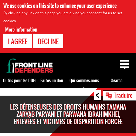
We use cookies on this site to enhance your user experience
By clicking any link on this page you are giving your consent for us to set
cookies.
More information
I AGREE
DECLINE
Back
to
top
Outils pour les DDH
Faites un don
Qui sommes-nous
Search
?
<
Back
Traduire
to
LES DÉFENSEUSES DES DROITS HUMAINS TAMANA
top
ZARYAB PARYANI ET PARWANA IBRAHIMKHEL
ENLEVÉES ET VICTIMES DE DISPARITION FORCÉE