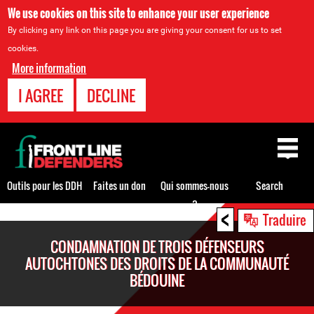
We use cookies on this site to enhance your user experience
By clicking any link on this page you are giving your consent for us to set
cookies.
More information
I AGREE
DECLINE
Back
to
top
Outils pour les DDH
Faites un don
Qui sommes-nous
Search
?
<
Back
Traduire
to
CONDAMNATION DE TROIS DÉFENSEURS
top
AUTOCHTONES DES DROITS DE LA COMMUNAUTÉ
BÉDOUINE